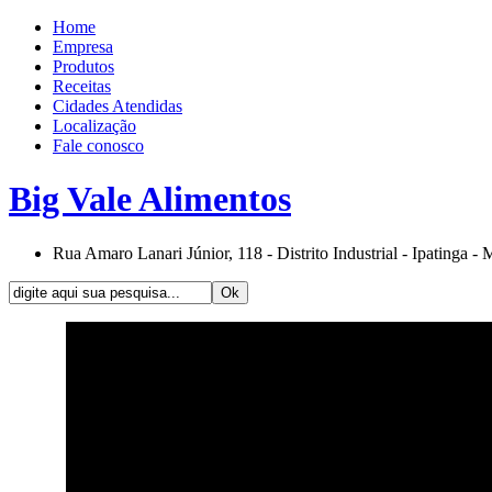
Home
Empresa
Produtos
Receitas
Cidades Atendidas
Localização
Fale conosco
Big Vale Alimentos
Rua Amaro Lanari Júnior, 118 - Distrito Industrial - Ipatinga -