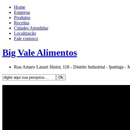
Home
Empresa
Produtos
Receitas
Cidades Atendidas
Localização
Fale conosco
Big Vale Alimentos
Rua Amaro Lanari Júnior, 118 - Distrito Industrial - Ipatinga -