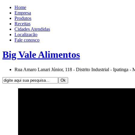
Home
Empresa
Produtos
Receitas
Cidades Atendidas
Localização
Fale conosco
Big Vale Alimentos
Rua Amaro Lanari Júnior, 118 - Distrito Industrial - Ipatinga -